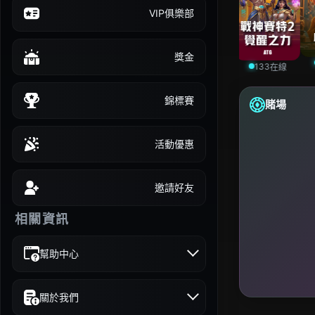
VIP俱樂部
獎金
134
149
在線
139
138
133
在線
在線
在線
錦標賽
賭場
活動優惠
邀請好友
相關資訊
幫助中心
關於我們