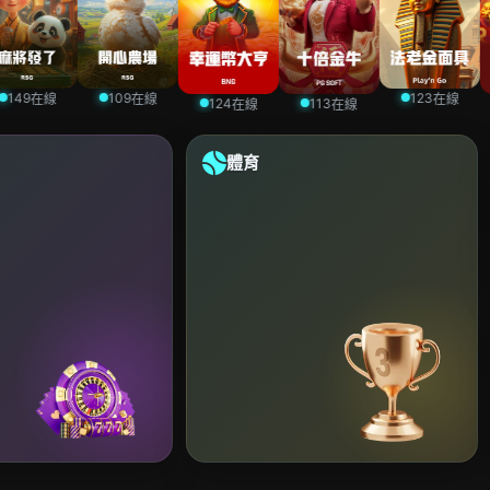
109
123
在線
在線
在線
124
113
14
在線
在線
體育